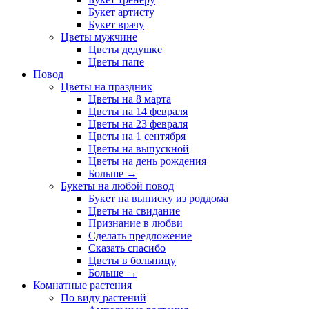
Букет артисту
Букет врачу
Цветы мужчине
Цветы дедушке
Цветы папе
Повод
Цветы на праздник
Цветы на 8 марта
Цветы на 14 февраля
Цветы на 23 февраля
Цветы на 1 сентября
Цветы на выпускной
Цветы на день рождения
Больше
→
Букеты на любой повод
Букет на выписку из роддома
Цветы на свидание
Признание в любви
Сделать предложение
Сказать спасибо
Цветы в больницу
Больше
→
Комнатные растения
По виду растений