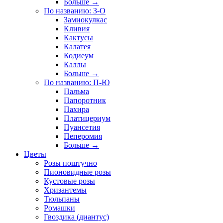
Больше
→
По названию: З-О
Замиокулкас
Кливия
Кактусы
Калатея
Кодиеум
Каллы
Больше
→
По названию: П-Ю
Пальма
Папоротник
Пахира
Платицериум
Пуансетия
Пеперомия
Больше
→
Цветы
Розы поштучно
Пионовидные розы
Кустовые розы
Хризантемы
Тюльпаны
Ромашки
Гвоздика (диантус)