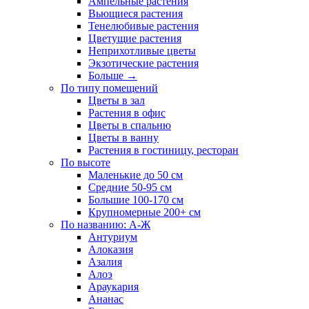
Ампельные растения
Вьющиеся растения
Тенелюбивые растения
Цветущие растения
Неприхотливые цветы
Экзотические растения
Больше
→
По типу помещений
Цветы в зал
Растения в офис
Цветы в спальню
Цветы в ванну
Растения в гостиницу, ресторан
По высоте
Маленькие до 50 см
Средние 50-95 см
Большие 100-170 см
Крупномерные 200+ см
По названию: А-Ж
Антуриум
Алоказия
Азалия
Алоэ
Араукария
Ананас