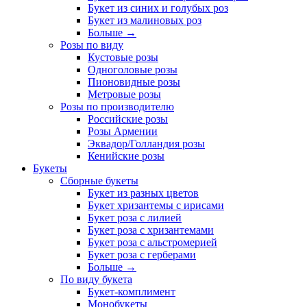
Букет из синих и голубых роз
Букет из малиновых роз
Больше
→
Розы по виду
Кустовые розы
Одноголовые розы
Пионовидные розы
Метровые розы
Розы по производителю
Российские розы
Розы Армении
Эквадор/Голландия розы
Кенийские розы
Букеты
Сборные букеты
Букет из разных цветов
Букет хризантемы с ирисами
Букет роза с лилией
Букет роза с хризантемами
Букет роза с альстромерией
Букет роза с герберами
Больше
→
По виду букета
Букет-комплимент
Монобукеты