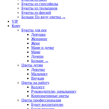
Букеты из гипсофилы
Букеты из тюльпанов
Букеты из фрезий
Больше По виду цветка
→
VIP
Кому
Букеты для нее
Девушке
Женщине
Жене
Маме и дочке
Маме
Дочери
Больше
→
Цветы детям
Девочке
Мальчику
Внукам
Цветы на работу
Коллеге
Руководителю, начальнику
Корпоративные цветы
Цветы профессионалам
Букет воспитателю
Букет тренеру