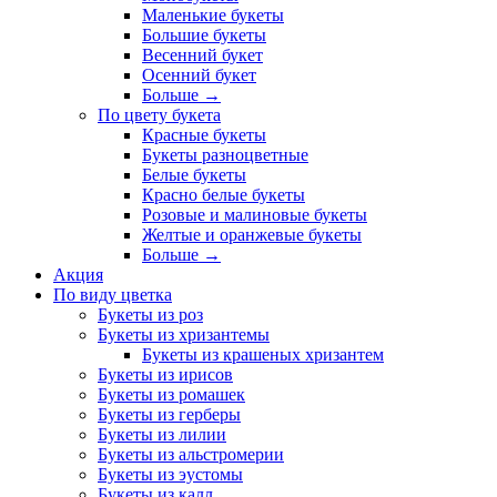
Маленькие букеты
Большие букеты
Весенний букет
Осенний букет
Больше
→
По цвету букета
Красные букеты
Букеты разноцветные
Белые букеты
Красно белые букеты
Розовые и малиновые букеты
Желтые и оранжевые букеты
Больше
→
Акция
По виду цветка
Букеты из роз
Букеты из хризантемы
Букеты из крашеных хризантем
Букеты из ирисов
Букеты из ромашек
Букеты из герберы
Букеты из лилии
Букеты из альстромерии
Букеты из эустомы
Букеты из калл