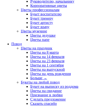
Руководителю, начальнику
Корпоративные цветы
Цветы профессионалам
Букет воспитателю
Букет тренеру
Букет артисту
Букет врачу
Цветы мужчине
Цветы дедушке
Цветы папе
Повод
Цветы на праздник
Цветы на 8 марта
Цветы на 14 февраля
Цветы на 23 февраля
Цветы на 1 сентября
Цветы на выпускной
Цветы на день рождения
Больше
→
Букеты на любой повод
Букет на выписку из роддома
Цветы на свидание
Признание в любви
Сделать предложение
Сказать спасибо