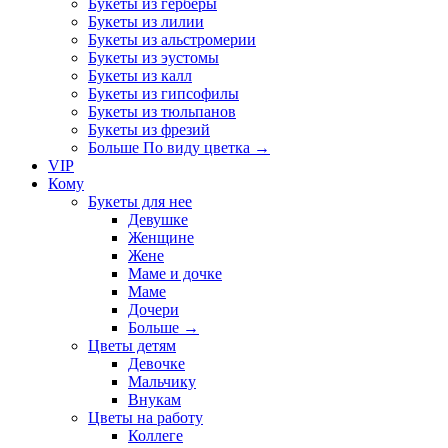
Букеты из герберы
Букеты из лилии
Букеты из альстромерии
Букеты из эустомы
Букеты из калл
Букеты из гипсофилы
Букеты из тюльпанов
Букеты из фрезий
Больше По виду цветка
→
VIP
Кому
Букеты для нее
Девушке
Женщине
Жене
Маме и дочке
Маме
Дочери
Больше
→
Цветы детям
Девочке
Мальчику
Внукам
Цветы на работу
Коллеге