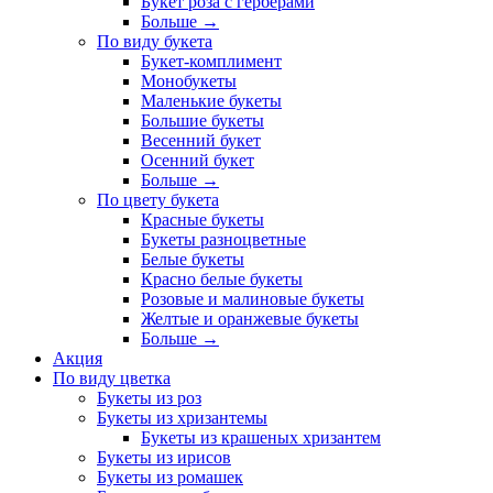
Букет роза с герберами
Больше
→
По виду букета
Букет-комплимент
Монобукеты
Маленькие букеты
Большие букеты
Весенний букет
Осенний букет
Больше
→
По цвету букета
Красные букеты
Букеты разноцветные
Белые букеты
Красно белые букеты
Розовые и малиновые букеты
Желтые и оранжевые букеты
Больше
→
Акция
По виду цветка
Букеты из роз
Букеты из хризантемы
Букеты из крашеных хризантем
Букеты из ирисов
Букеты из ромашек