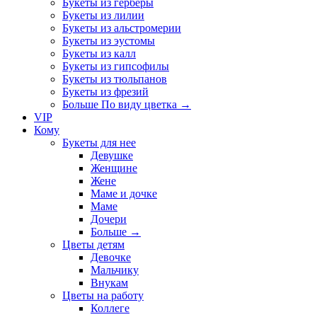
Букеты из герберы
Букеты из лилии
Букеты из альстромерии
Букеты из эустомы
Букеты из калл
Букеты из гипсофилы
Букеты из тюльпанов
Букеты из фрезий
Больше По виду цветка
→
VIP
Кому
Букеты для нее
Девушке
Женщине
Жене
Маме и дочке
Маме
Дочери
Больше
→
Цветы детям
Девочке
Мальчику
Внукам
Цветы на работу
Коллеге