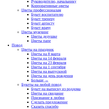
Руководителю, начальнику
Корпоративные цветы
Цветы профессионалам
Букет воспитателю
Букет тренеру
Букет артисту
Букет врачу
Цветы мужчине
Цветы дедушке
Цветы папе
Повод
Цветы на праздник
Цветы на 8 марта
Цветы на 14 февраля
Цветы на 23 февраля
Цветы на 1 сентября
Цветы на выпускной
Цветы на день рождения
Больше
→
Букеты на любой повод
Букет на выписку из роддома
Цветы на свидание
Признание в любви
Сделать предложение
Сказать спасибо