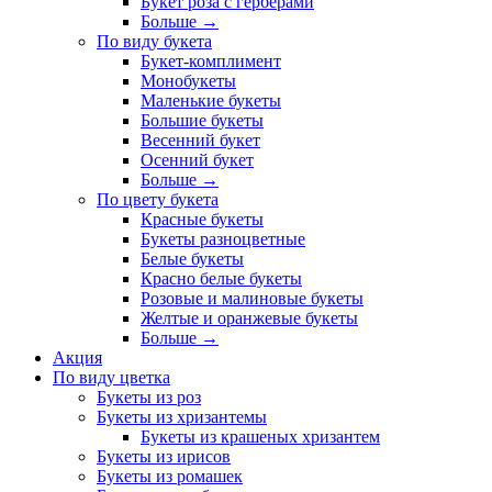
Букет роза с герберами
Больше
→
По виду букета
Букет-комплимент
Монобукеты
Маленькие букеты
Большие букеты
Весенний букет
Осенний букет
Больше
→
По цвету букета
Красные букеты
Букеты разноцветные
Белые букеты
Красно белые букеты
Розовые и малиновые букеты
Желтые и оранжевые букеты
Больше
→
Акция
По виду цветка
Букеты из роз
Букеты из хризантемы
Букеты из крашеных хризантем
Букеты из ирисов
Букеты из ромашек