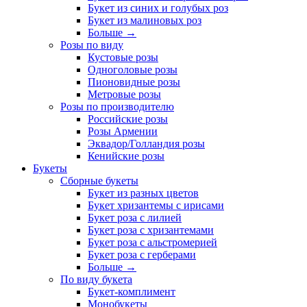
Букет из синих и голубых роз
Букет из малиновых роз
Больше
→
Розы по виду
Кустовые розы
Одноголовые розы
Пионовидные розы
Метровые розы
Розы по производителю
Российские розы
Розы Армении
Эквадор/Голландия розы
Кенийские розы
Букеты
Сборные букеты
Букет из разных цветов
Букет хризантемы с ирисами
Букет роза с лилией
Букет роза с хризантемами
Букет роза с альстромерией
Букет роза с герберами
Больше
→
По виду букета
Букет-комплимент
Монобукеты