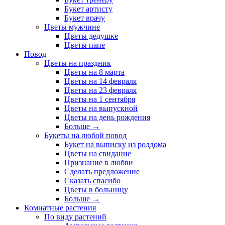
Букет артисту
Букет врачу
Цветы мужчине
Цветы дедушке
Цветы папе
Повод
Цветы на праздник
Цветы на 8 марта
Цветы на 14 февраля
Цветы на 23 февраля
Цветы на 1 сентября
Цветы на выпускной
Цветы на день рождения
Больше
→
Букеты на любой повод
Букет на выписку из роддома
Цветы на свидание
Признание в любви
Сделать предложение
Сказать спасибо
Цветы в больницу
Больше
→
Комнатные растения
По виду растений