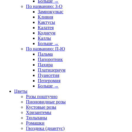
Больше
→
По названию: З-О
Замиокулкас
Кливия
Кактусы
Калатея
Кодиеум
Каллы
Больше
→
По названию: П-Ю
Пальма
Папоротник
Пахира
Платицериум
Пуансетия
Пеперомия
Больше
→
Цветы
Розы поштучно
Пионовидные розы
Кустовые розы
Хризантемы
Тюльпаны
Ромашки
Гвоздика (диантус)