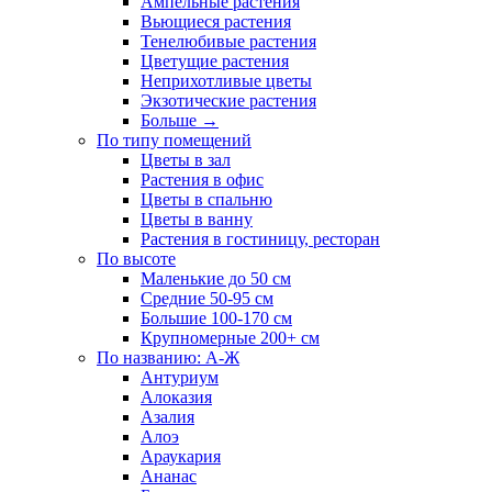
Ампельные растения
Вьющиеся растения
Тенелюбивые растения
Цветущие растения
Неприхотливые цветы
Экзотические растения
Больше
→
По типу помещений
Цветы в зал
Растения в офис
Цветы в спальню
Цветы в ванну
Растения в гостиницу, ресторан
По высоте
Маленькие до 50 см
Средние 50-95 см
Большие 100-170 см
Крупномерные 200+ см
По названию: А-Ж
Антуриум
Алоказия
Азалия
Алоэ
Араукария
Ананас