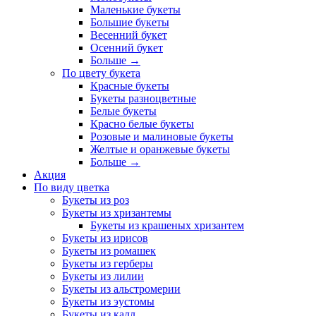
Маленькие букеты
Большие букеты
Весенний букет
Осенний букет
Больше
→
По цвету букета
Красные букеты
Букеты разноцветные
Белые букеты
Красно белые букеты
Розовые и малиновые букеты
Желтые и оранжевые букеты
Больше
→
Акция
По виду цветка
Букеты из роз
Букеты из хризантемы
Букеты из крашеных хризантем
Букеты из ирисов
Букеты из ромашек
Букеты из герберы
Букеты из лилии
Букеты из альстромерии
Букеты из эустомы
Букеты из калл