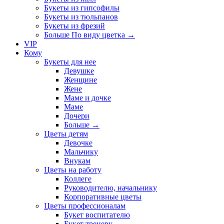
Букеты из гипсофилы
Букеты из тюльпанов
Букеты из фрезий
Больше По виду цветка
→
VIP
Кому
Букеты для нее
Девушке
Женщине
Жене
Маме и дочке
Маме
Дочери
Больше
→
Цветы детям
Девочке
Мальчику
Внукам
Цветы на работу
Коллеге
Руководителю, начальнику
Корпоративные цветы
Цветы профессионалам
Букет воспитателю
Букет тренеру