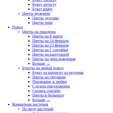
Букет артисту
Букет врачу
Цветы мужчине
Цветы дедушке
Цветы папе
Повод
Цветы на праздник
Цветы на 8 марта
Цветы на 14 февраля
Цветы на 23 февраля
Цветы на 1 сентября
Цветы на выпускной
Цветы на день рождения
Больше
→
Букеты на любой повод
Букет на выписку из роддома
Цветы на свидание
Признание в любви
Сделать предложение
Сказать спасибо
Цветы в больницу
Больше
→
Комнатные растения
По виду растений