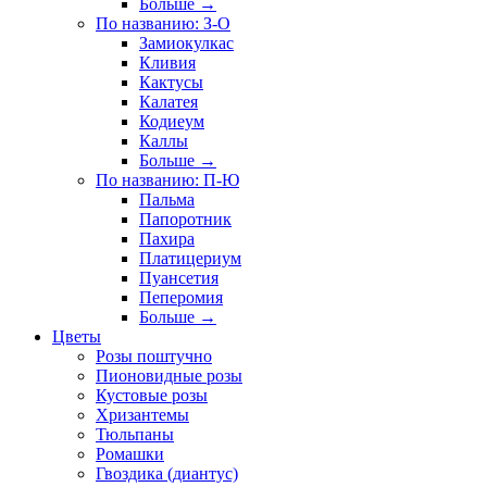
Больше
→
По названию: З-О
Замиокулкас
Кливия
Кактусы
Калатея
Кодиеум
Каллы
Больше
→
По названию: П-Ю
Пальма
Папоротник
Пахира
Платицериум
Пуансетия
Пеперомия
Больше
→
Цветы
Розы поштучно
Пионовидные розы
Кустовые розы
Хризантемы
Тюльпаны
Ромашки
Гвоздика (диантус)