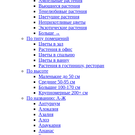
Ампельные растения
Вьющиеся растения
Тенелюбивые растения
Цветущие растения
Неприхотливые цветы
Экзотические растения
Больше
→
По типу помещений
Цветы в зал
Растения в офис
Цветы в спальню
Цветы в ванну
Растения в гостиницу, ресторан
По высоте
Маленькие до 50 см
Средние 50-95 см
Большие 100-170 см
Крупномерные 200+ см
По названию: А-Ж
Антуриум
Алоказия
Азалия
Алоэ
Араукария
Ананас