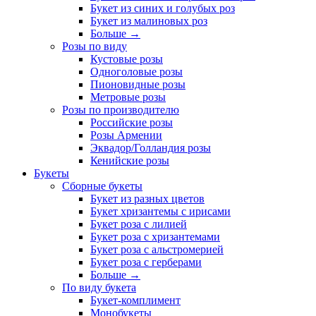
Букет из синих и голубых роз
Букет из малиновых роз
Больше
→
Розы по виду
Кустовые розы
Одноголовые розы
Пионовидные розы
Метровые розы
Розы по производителю
Российские розы
Розы Армении
Эквадор/Голландия розы
Кенийские розы
Букеты
Сборные букеты
Букет из разных цветов
Букет хризантемы с ирисами
Букет роза с лилией
Букет роза с хризантемами
Букет роза с альстромерией
Букет роза с герберами
Больше
→
По виду букета
Букет-комплимент
Монобукеты