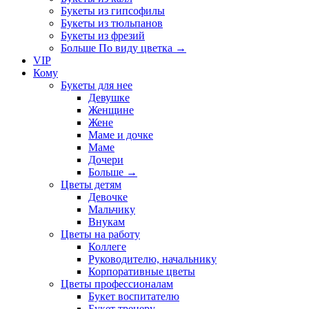
Букеты из гипсофилы
Букеты из тюльпанов
Букеты из фрезий
Больше По виду цветка
→
VIP
Кому
Букеты для нее
Девушке
Женщине
Жене
Маме и дочке
Маме
Дочери
Больше
→
Цветы детям
Девочке
Мальчику
Внукам
Цветы на работу
Коллеге
Руководителю, начальнику
Корпоративные цветы
Цветы профессионалам
Букет воспитателю
Букет тренеру