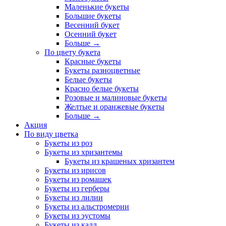
Маленькие букеты
Большие букеты
Весенний букет
Осенний букет
Больше
→
По цвету букета
Красные букеты
Букеты разноцветные
Белые букеты
Красно белые букеты
Розовые и малиновые букеты
Желтые и оранжевые букеты
Больше
→
Акция
По виду цветка
Букеты из роз
Букеты из хризантемы
Букеты из крашеных хризантем
Букеты из ирисов
Букеты из ромашек
Букеты из герберы
Букеты из лилии
Букеты из альстромерии
Букеты из эустомы
Букеты из калл