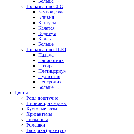
Больше
→
По названию: З-О
Замиокулкас
Кливия
Кактусы
Калатея
Кодиеум
Каллы
Больше
→
По названию: П-Ю
Пальма
Папоротник
Пахира
Платицериум
Пуансетия
Пеперомия
Больше
→
Цветы
Розы поштучно
Пионовидные розы
Кустовые розы
Хризантемы
Тюльпаны
Ромашки
Гвоздика (диантус)