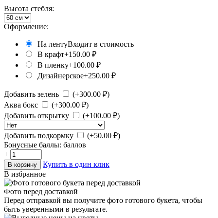
Высота стебля:
Оформление:
На ленту
Входит в стоимость
В крафт
+
150.00
₽
В пленку
+
100.00
₽
Дизайнерское
+
250.00
₽
Добавить зелень
(+
300.00
₽)
Аква бокс
(+
300.00
₽)
Добавить открытку
(+
100.00
₽)
Добавить подкормку
(+
50.00
₽)
Бонусные баллы:
баллов
+
−
Купить в один клик
В корзину
В избранное
Фото перед доставкой
Перед отправкой вы получите фото готового букета, чтобы
быть уверенными в результате.