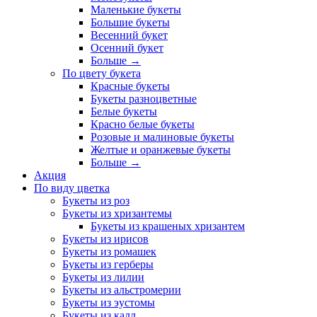
Маленькие букеты
Большие букеты
Весенний букет
Осенний букет
Больше
→
По цвету букета
Красные букеты
Букеты разноцветные
Белые букеты
Красно белые букеты
Розовые и малиновые букеты
Желтые и оранжевые букеты
Больше
→
Акция
По виду цветка
Букеты из роз
Букеты из хризантемы
Букеты из крашеных хризантем
Букеты из ирисов
Букеты из ромашек
Букеты из герберы
Букеты из лилии
Букеты из альстромерии
Букеты из эустомы
Букеты из калл