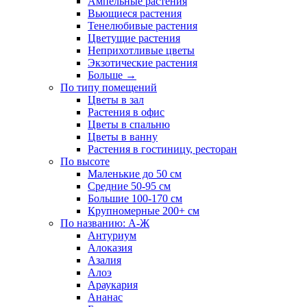
Ампельные растения
Вьющиеся растения
Тенелюбивые растения
Цветущие растения
Неприхотливые цветы
Экзотические растения
Больше
→
По типу помещений
Цветы в зал
Растения в офис
Цветы в спальню
Цветы в ванну
Растения в гостиницу, ресторан
По высоте
Маленькие до 50 см
Средние 50-95 см
Большие 100-170 см
Крупномерные 200+ см
По названию: А-Ж
Антуриум
Алоказия
Азалия
Алоэ
Араукария
Ананас