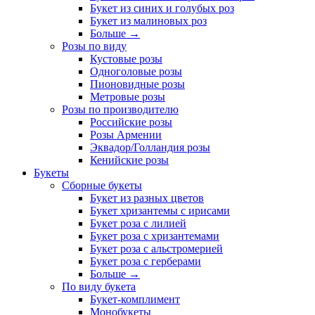
Букет из синих и голубых роз
Букет из малиновых роз
Больше
→
Розы по виду
Кустовые розы
Одноголовые розы
Пионовидные розы
Метровые розы
Розы по производителю
Российские розы
Розы Армении
Эквадор/Голландия розы
Кенийские розы
Букеты
Сборные букеты
Букет из разных цветов
Букет хризантемы с ирисами
Букет роза с лилией
Букет роза с хризантемами
Букет роза с альстромерией
Букет роза с герберами
Больше
→
По виду букета
Букет-комплимент
Монобукеты