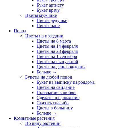
Букет артисту
Букет врачу
Цветы мужчине
Цветы дедушке
Цветы папе
Повод
Цветы на праздник
Цветы на 8 марта
Цветы на 14 февраля
Цветы на 23 февраля
Цветы на 1 сентября
Цветы на выпускной
Цветы на день рождения
Больше
→
Букеты на любой повод
Букет на выписку из роддома
Цветы на свидание
Признание в любви
Сделать предложение
Сказать спасибо
Цветы в больницу
Больше
→
Комнатные растения
По виду растений