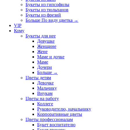
Букеты из гипсофилы
Букеты из тюльпанов
Букеты из фрезий
Больше По виду цветка
→
VIP
Кому
Букеты для нее
Девушке
Женщине
Жене
Маме и дочке
Маме
Дочери
Больше
→
Цветы детям
Девочке
Мальчику
Внукам
Цветы на работу
Коллеге
Руководителю, начальнику
Корпоративные цветы
Цветы профессионалам
Букет воспитателю
Букет тренеру