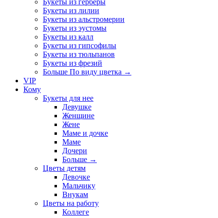
Букеты из герберы
Букеты из лилии
Букеты из альстромерии
Букеты из эустомы
Букеты из калл
Букеты из гипсофилы
Букеты из тюльпанов
Букеты из фрезий
Больше По виду цветка
→
VIP
Кому
Букеты для нее
Девушке
Женщине
Жене
Маме и дочке
Маме
Дочери
Больше
→
Цветы детям
Девочке
Мальчику
Внукам
Цветы на работу
Коллеге