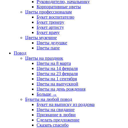
Руководителю, начальнику
Корпоративные цветы
Цветы профессионалам
Букет воспитателю
Букет тренеру
Букет артисту
Букет врачу
Цветы мужчине
Цветы дедушке
Цветы папе
Повод
Цветы на праздник
Цветы на 8 марта
Цветы на 14 февраля
Цветы на 23 февраля
Цветы на 1 сентября
Цветы на выпускной
Цветы на день рождения
Больше
→
Букеты на любой повод
Букет на выписку из роддома
Цветы на свидание
Признание в любви
Сделать предложение
Сказать спасибо