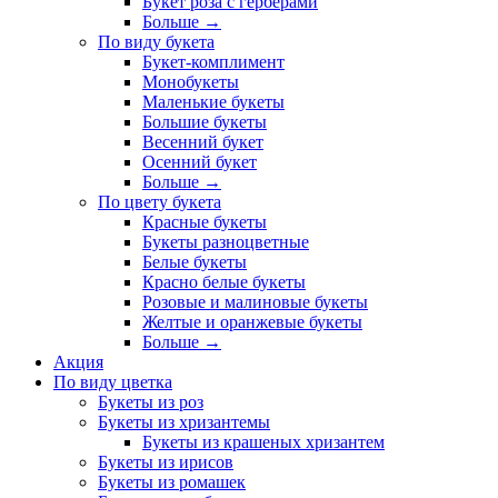
Букет роза с герберами
Больше
→
По виду букета
Букет-комплимент
Монобукеты
Маленькие букеты
Большие букеты
Весенний букет
Осенний букет
Больше
→
По цвету букета
Красные букеты
Букеты разноцветные
Белые букеты
Красно белые букеты
Розовые и малиновые букеты
Желтые и оранжевые букеты
Больше
→
Акция
По виду цветка
Букеты из роз
Букеты из хризантемы
Букеты из крашеных хризантем
Букеты из ирисов
Букеты из ромашек