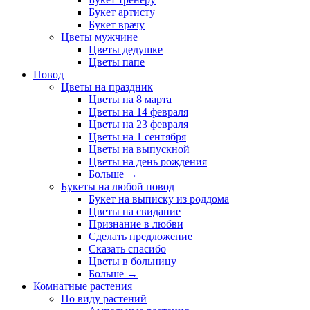
Букет артисту
Букет врачу
Цветы мужчине
Цветы дедушке
Цветы папе
Повод
Цветы на праздник
Цветы на 8 марта
Цветы на 14 февраля
Цветы на 23 февраля
Цветы на 1 сентября
Цветы на выпускной
Цветы на день рождения
Больше
→
Букеты на любой повод
Букет на выписку из роддома
Цветы на свидание
Признание в любви
Сделать предложение
Сказать спасибо
Цветы в больницу
Больше
→
Комнатные растения
По виду растений