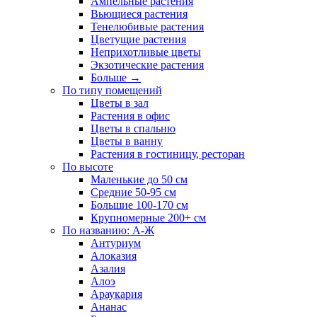
Ампельные растения
Вьющиеся растения
Тенелюбивые растения
Цветущие растения
Неприхотливые цветы
Экзотические растения
Больше
→
По типу помещений
Цветы в зал
Растения в офис
Цветы в спальню
Цветы в ванну
Растения в гостиницу, ресторан
По высоте
Маленькие до 50 см
Средние 50-95 см
Большие 100-170 см
Крупномерные 200+ см
По названию: А-Ж
Антуриум
Алоказия
Азалия
Алоэ
Араукария
Ананас