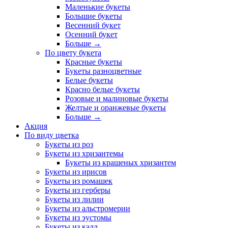
Маленькие букеты
Большие букеты
Весенний букет
Осенний букет
Больше
→
По цвету букета
Красные букеты
Букеты разноцветные
Белые букеты
Красно белые букеты
Розовые и малиновые букеты
Желтые и оранжевые букеты
Больше
→
Акция
По виду цветка
Букеты из роз
Букеты из хризантемы
Букеты из крашеных хризантем
Букеты из ирисов
Букеты из ромашек
Букеты из герберы
Букеты из лилии
Букеты из альстромерии
Букеты из эустомы
Букеты из калл