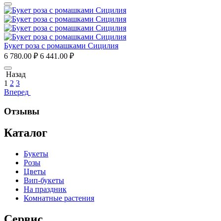
Букет роза с ромашками Сицилия
6 780.00
₽
6 441.00
₽
Назад
1
2
3
Вперед
Отзывы
Каталог
Букеты
Розы
Цветы
Вип-букеты
На праздник
Комнатные растения
Сервис