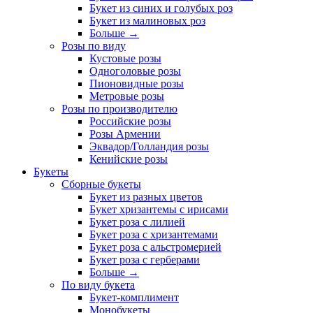
Букет из синих и голубых роз
Букет из малиновых роз
Больше
→
Розы по виду
Кустовые розы
Одноголовые розы
Пионовидные розы
Метровые розы
Розы по производителю
Российские розы
Розы Армении
Эквадор/Голландия розы
Кенийские розы
Букеты
Сборные букеты
Букет из разных цветов
Букет хризантемы с ирисами
Букет роза с лилией
Букет роза с хризантемами
Букет роза с альстромерией
Букет роза с герберами
Больше
→
По виду букета
Букет-комплимент
Монобукеты