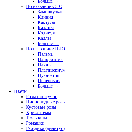
Больше
→
По названию: З-О
Замиокулкас
Кливия
Кактусы
Калатея
Кодиеум
Каллы
Больше
→
По названию: П-Ю
Пальма
Папоротник
Пахира
Платицериум
Пуансетия
Пеперомия
Больше
→
Цветы
Розы поштучно
Пионовидные розы
Кустовые розы
Хризантемы
Тюльпаны
Ромашки
Гвоздика (диантус)