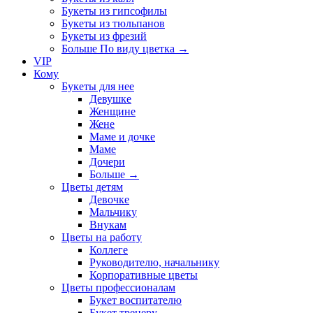
Букеты из гипсофилы
Букеты из тюльпанов
Букеты из фрезий
Больше По виду цветка
→
VIP
Кому
Букеты для нее
Девушке
Женщине
Жене
Маме и дочке
Маме
Дочери
Больше
→
Цветы детям
Девочке
Мальчику
Внукам
Цветы на работу
Коллеге
Руководителю, начальнику
Корпоративные цветы
Цветы профессионалам
Букет воспитателю
Букет тренеру