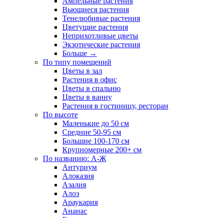
Ампельные растения
Вьющиеся растения
Тенелюбивые растения
Цветущие растения
Неприхотливые цветы
Экзотические растения
Больше
→
По типу помещений
Цветы в зал
Растения в офис
Цветы в спальню
Цветы в ванну
Растения в гостиницу, ресторан
По высоте
Маленькие до 50 см
Средние 50-95 см
Большие 100-170 см
Крупномерные 200+ см
По названию: А-Ж
Антуриум
Алоказия
Азалия
Алоэ
Араукария
Ананас