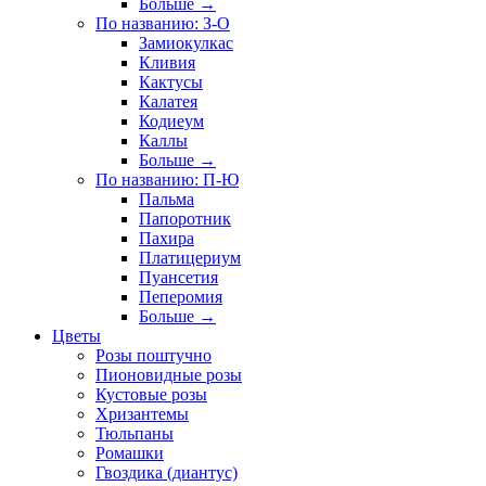
Больше
→
По названию: З-О
Замиокулкас
Кливия
Кактусы
Калатея
Кодиеум
Каллы
Больше
→
По названию: П-Ю
Пальма
Папоротник
Пахира
Платицериум
Пуансетия
Пеперомия
Больше
→
Цветы
Розы поштучно
Пионовидные розы
Кустовые розы
Хризантемы
Тюльпаны
Ромашки
Гвоздика (диантус)