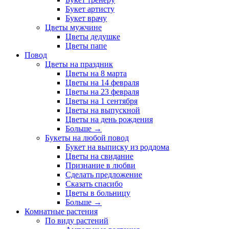
Букет артисту
Букет врачу
Цветы мужчине
Цветы дедушке
Цветы папе
Повод
Цветы на праздник
Цветы на 8 марта
Цветы на 14 февраля
Цветы на 23 февраля
Цветы на 1 сентября
Цветы на выпускной
Цветы на день рождения
Больше
→
Букеты на любой повод
Букет на выписку из роддома
Цветы на свидание
Признание в любви
Сделать предложение
Сказать спасибо
Цветы в больницу
Больше
→
Комнатные растения
По виду растений