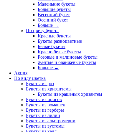
Маленькие букеты
Большие букеты
Весенний букет
Осенний букет
Больше
→
По цвету букета
Красные букеты
Букеты разноцветные
Белые букеты
Красно белые букеты
Розовые и малиновые букеты
Желтые и оранжевые букеты
Больше
→
Акция
По виду цветка
Букеты из роз
Букеты из хризантемы
Букеты из крашеных хризантем
Букеты из ирисов
Букеты из ромашек
Букеты из герберы
Букеты из лилии
Букеты из альстромерии
Букеты из эустомы
Букеты из калл