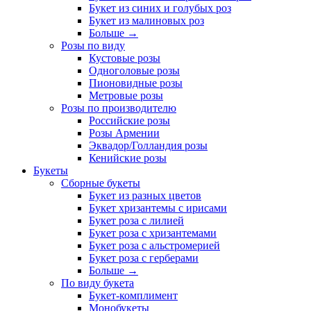
Букет из синих и голубых роз
Букет из малиновых роз
Больше
→
Розы по виду
Кустовые розы
Одноголовые розы
Пионовидные розы
Метровые розы
Розы по производителю
Российские розы
Розы Армении
Эквадор/Голландия розы
Кенийские розы
Букеты
Сборные букеты
Букет из разных цветов
Букет хризантемы с ирисами
Букет роза с лилией
Букет роза с хризантемами
Букет роза с альстромерией
Букет роза с герберами
Больше
→
По виду букета
Букет-комплимент
Монобукеты