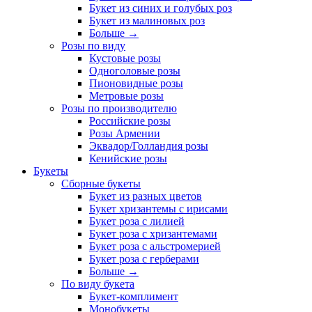
Букет из синих и голубых роз
Букет из малиновых роз
Больше
→
Розы по виду
Кустовые розы
Одноголовые розы
Пионовидные розы
Метровые розы
Розы по производителю
Российские розы
Розы Армении
Эквадор/Голландия розы
Кенийские розы
Букеты
Сборные букеты
Букет из разных цветов
Букет хризантемы с ирисами
Букет роза с лилией
Букет роза с хризантемами
Букет роза с альстромерией
Букет роза с герберами
Больше
→
По виду букета
Букет-комплимент
Монобукеты