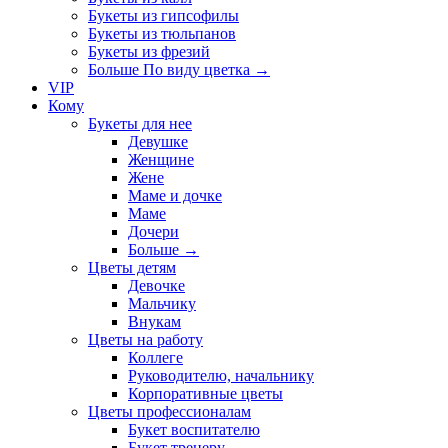
Букеты из гипсофилы
Букеты из тюльпанов
Букеты из фрезий
Больше По виду цветка
→
VIP
Кому
Букеты для нее
Девушке
Женщине
Жене
Маме и дочке
Маме
Дочери
Больше
→
Цветы детям
Девочке
Мальчику
Внукам
Цветы на работу
Коллеге
Руководителю, начальнику
Корпоративные цветы
Цветы профессионалам
Букет воспитателю
Букет тренеру