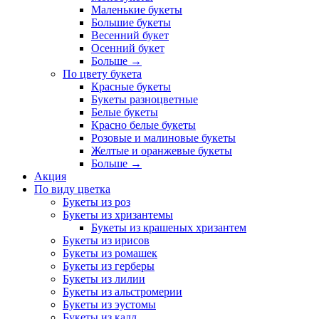
Маленькие букеты
Большие букеты
Весенний букет
Осенний букет
Больше
→
По цвету букета
Красные букеты
Букеты разноцветные
Белые букеты
Красно белые букеты
Розовые и малиновые букеты
Желтые и оранжевые букеты
Больше
→
Акция
По виду цветка
Букеты из роз
Букеты из хризантемы
Букеты из крашеных хризантем
Букеты из ирисов
Букеты из ромашек
Букеты из герберы
Букеты из лилии
Букеты из альстромерии
Букеты из эустомы
Букеты из калл