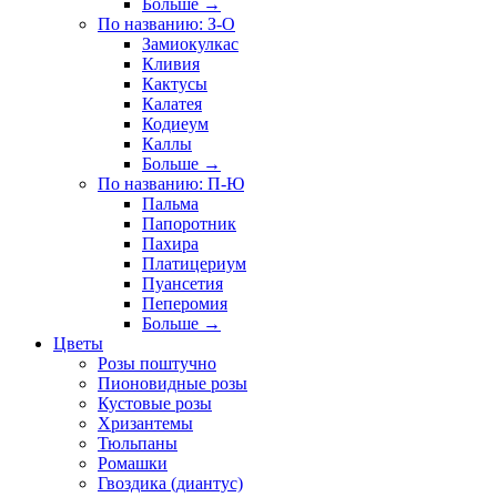
Больше
→
По названию: З-О
Замиокулкас
Кливия
Кактусы
Калатея
Кодиеум
Каллы
Больше
→
По названию: П-Ю
Пальма
Папоротник
Пахира
Платицериум
Пуансетия
Пеперомия
Больше
→
Цветы
Розы поштучно
Пионовидные розы
Кустовые розы
Хризантемы
Тюльпаны
Ромашки
Гвоздика (диантус)