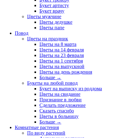
Букет артисту
Букет врачу
Цветы мужчине
Цветы дедушке
Цветы папе
Повод
Цветы на праздник
Цветы на 8 марта
Цветы на 14 февраля
Цветы на 23 февраля
Цветы на 1 сентября
Цветы на выпускной
Цветы на день рождения
Больше
→
Букеты на любой повод
Букет на выписку из роддома
Цветы на свидание
Признание в любви
Сделать предложение
Сказать спасибо
Цветы в больницу
Больше
→
Комнатные растения
По виду растений