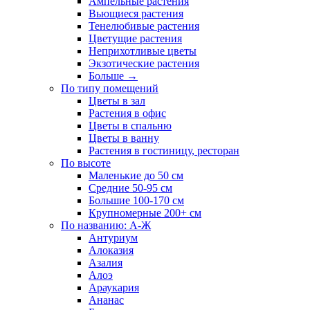
Ампельные растения
Вьющиеся растения
Тенелюбивые растения
Цветущие растения
Неприхотливые цветы
Экзотические растения
Больше
→
По типу помещений
Цветы в зал
Растения в офис
Цветы в спальню
Цветы в ванну
Растения в гостиницу, ресторан
По высоте
Маленькие до 50 см
Средние 50-95 см
Большие 100-170 см
Крупномерные 200+ см
По названию: А-Ж
Антуриум
Алоказия
Азалия
Алоэ
Араукария
Ананас