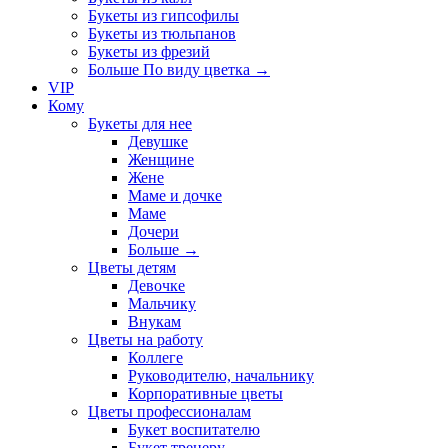
Букеты из гипсофилы
Букеты из тюльпанов
Букеты из фрезий
Больше По виду цветка
→
VIP
Кому
Букеты для нее
Девушке
Женщине
Жене
Маме и дочке
Маме
Дочери
Больше
→
Цветы детям
Девочке
Мальчику
Внукам
Цветы на работу
Коллеге
Руководителю, начальнику
Корпоративные цветы
Цветы профессионалам
Букет воспитателю
Букет тренеру