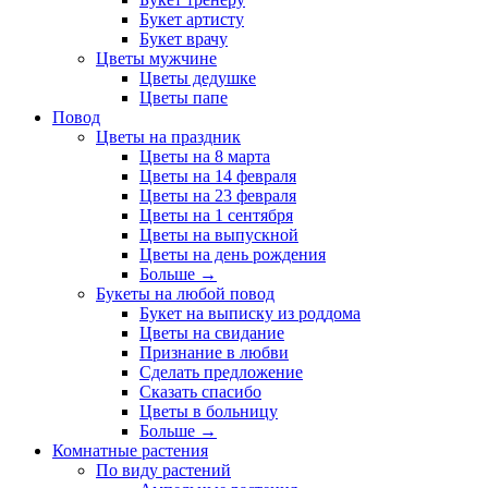
Букет артисту
Букет врачу
Цветы мужчине
Цветы дедушке
Цветы папе
Повод
Цветы на праздник
Цветы на 8 марта
Цветы на 14 февраля
Цветы на 23 февраля
Цветы на 1 сентября
Цветы на выпускной
Цветы на день рождения
Больше
→
Букеты на любой повод
Букет на выписку из роддома
Цветы на свидание
Признание в любви
Сделать предложение
Сказать спасибо
Цветы в больницу
Больше
→
Комнатные растения
По виду растений