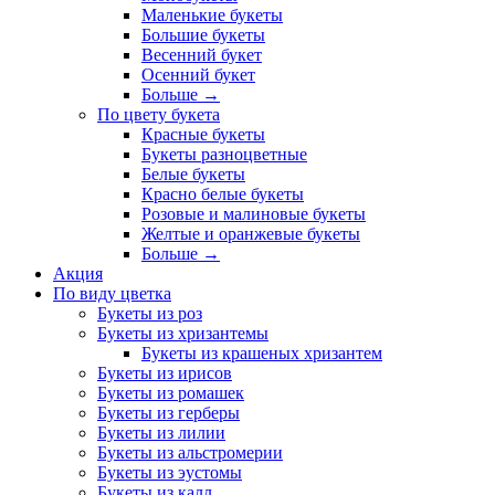
Маленькие букеты
Большие букеты
Весенний букет
Осенний букет
Больше
→
По цвету букета
Красные букеты
Букеты разноцветные
Белые букеты
Красно белые букеты
Розовые и малиновые букеты
Желтые и оранжевые букеты
Больше
→
Акция
По виду цветка
Букеты из роз
Букеты из хризантемы
Букеты из крашеных хризантем
Букеты из ирисов
Букеты из ромашек
Букеты из герберы
Букеты из лилии
Букеты из альстромерии
Букеты из эустомы
Букеты из калл