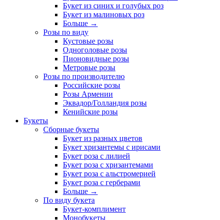
Букет из синих и голубых роз
Букет из малиновых роз
Больше
→
Розы по виду
Кустовые розы
Одноголовые розы
Пионовидные розы
Метровые розы
Розы по производителю
Российские розы
Розы Армении
Эквадор/Голландия розы
Кенийские розы
Букеты
Сборные букеты
Букет из разных цветов
Букет хризантемы с ирисами
Букет роза с лилией
Букет роза с хризантемами
Букет роза с альстромерией
Букет роза с герберами
Больше
→
По виду букета
Букет-комплимент
Монобукеты