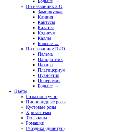
Больше
→
По названию: З-О
Замиокулкас
Кливия
Кактусы
Калатея
Кодиеум
Каллы
Больше
→
По названию: П-Ю
Пальма
Папоротник
Пахира
Платицериум
Пуансетия
Пеперомия
Больше
→
Цветы
Розы поштучно
Пионовидные розы
Кустовые розы
Хризантемы
Тюльпаны
Ромашки
Гвоздика (диантус)