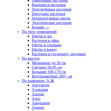
Ампельные растения
Вьющиеся растения
Тенелюбивые растения
Цветущие растения
Неприхотливые цветы
Экзотические растения
Больше
→
По типу помещений
Цветы в зал
Растения в офис
Цветы в спальню
Цветы в ванну
Растения в гостиницу, ресторан
По высоте
Маленькие до 50 см
Средние 50-95 см
Большие 100-170 см
Крупномерные 200+ см
По названию: А-Ж
Антуриум
Алоказия
Азалия
Алоэ
Араукария
Ананас