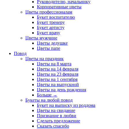
Руководителю, начальнику
Корпоративные цветы
Цветы профессионалам
Букет воспитателю
Букет тренеру
Букет артисту
Букет врачу
Цветы мужчине
Цветы дедушке
Цветы папе
Повод
Цветы на праздник
Цветы на 8 марта
Цветы на 14 февраля
Цветы на 23 февраля
Цветы на 1 сентября
Цветы на выпускной
Цветы на день рождения
Больше
→
Букеты на любой повод
Букет на выписку из роддома
Цветы на свидание
Признание в любви
Сделать предложение
Сказать спасибо