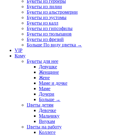
Букеты из герберы
Букеты из лилии
Букеты из альстромерии
Букеты из эустомы
Букеты из калл
Букеты из гипсофилы
Букеты из тюльпанов
Букеты из фрезий
Больше По виду цветка
→
VIP
Кому
Букеты для нее
Девушке
Женщине
Жене
Маме и дочке
Маме
Дочери
Больше
→
Цветы детям
Девочке
Мальчику
Внукам
Цветы на работу
Коллеге