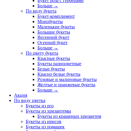
Букет роза с герберами
Больше
→
По виду букета
Букет-комплимент
Монобукеты
Маленькие букеты
Большие букеты
Весенний букет
Осенний букет
Больше
→
По цвету букета
Красные букеты
Букеты разноцветные
Белые букеты
Красно белые букеты
Розовые и малиновые букеты
Желтые и оранжевые букеты
Больше
→
Акция
По виду цветка
Букеты из роз
Букеты из хризантемы
Букеты из крашеных хризантем
Букеты из ирисов
Букеты из ромашек