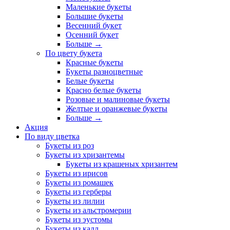
Маленькие букеты
Большие букеты
Весенний букет
Осенний букет
Больше
→
По цвету букета
Красные букеты
Букеты разноцветные
Белые букеты
Красно белые букеты
Розовые и малиновые букеты
Желтые и оранжевые букеты
Больше
→
Акция
По виду цветка
Букеты из роз
Букеты из хризантемы
Букеты из крашеных хризантем
Букеты из ирисов
Букеты из ромашек
Букеты из герберы
Букеты из лилии
Букеты из альстромерии
Букеты из эустомы
Букеты из калл