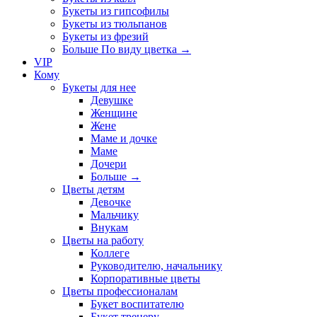
Букеты из гипсофилы
Букеты из тюльпанов
Букеты из фрезий
Больше По виду цветка
→
VIP
Кому
Букеты для нее
Девушке
Женщине
Жене
Маме и дочке
Маме
Дочери
Больше
→
Цветы детям
Девочке
Мальчику
Внукам
Цветы на работу
Коллеге
Руководителю, начальнику
Корпоративные цветы
Цветы профессионалам
Букет воспитателю
Букет тренеру