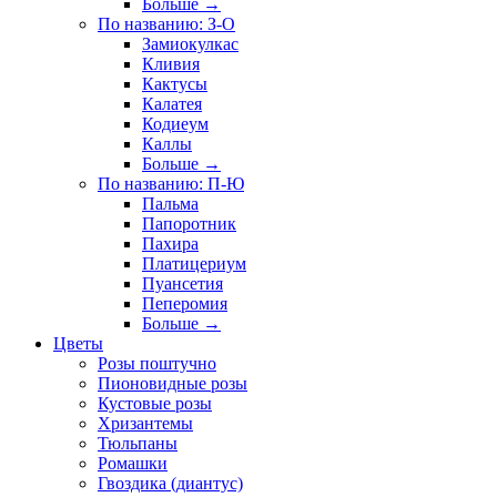
Больше
→
По названию: З-О
Замиокулкас
Кливия
Кактусы
Калатея
Кодиеум
Каллы
Больше
→
По названию: П-Ю
Пальма
Папоротник
Пахира
Платицериум
Пуансетия
Пеперомия
Больше
→
Цветы
Розы поштучно
Пионовидные розы
Кустовые розы
Хризантемы
Тюльпаны
Ромашки
Гвоздика (диантус)