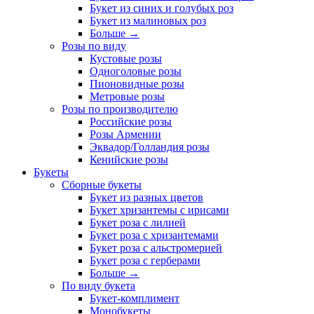
Букет из синих и голубых роз
Букет из малиновых роз
Больше
→
Розы по виду
Кустовые розы
Одноголовые розы
Пионовидные розы
Метровые розы
Розы по производителю
Российские розы
Розы Армении
Эквадор/Голландия розы
Кенийские розы
Букеты
Сборные букеты
Букет из разных цветов
Букет хризантемы с ирисами
Букет роза с лилией
Букет роза с хризантемами
Букет роза с альстромерией
Букет роза с герберами
Больше
→
По виду букета
Букет-комплимент
Монобукеты