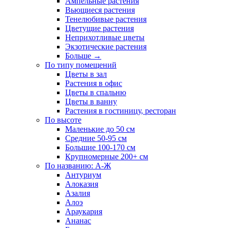
Ампельные растения
Вьющиеся растения
Тенелюбивые растения
Цветущие растения
Неприхотливые цветы
Экзотические растения
Больше
→
По типу помещений
Цветы в зал
Растения в офис
Цветы в спальню
Цветы в ванну
Растения в гостиницу, ресторан
По высоте
Маленькие до 50 см
Средние 50-95 см
Большие 100-170 см
Крупномерные 200+ см
По названию: А-Ж
Антуриум
Алоказия
Азалия
Алоэ
Араукария
Ананас