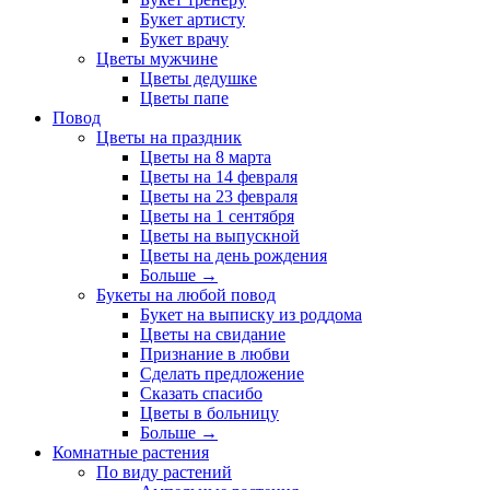
Букет артисту
Букет врачу
Цветы мужчине
Цветы дедушке
Цветы папе
Повод
Цветы на праздник
Цветы на 8 марта
Цветы на 14 февраля
Цветы на 23 февраля
Цветы на 1 сентября
Цветы на выпускной
Цветы на день рождения
Больше
→
Букеты на любой повод
Букет на выписку из роддома
Цветы на свидание
Признание в любви
Сделать предложение
Сказать спасибо
Цветы в больницу
Больше
→
Комнатные растения
По виду растений