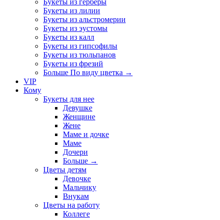
Букеты из герберы
Букеты из лилии
Букеты из альстромерии
Букеты из эустомы
Букеты из калл
Букеты из гипсофилы
Букеты из тюльпанов
Букеты из фрезий
Больше По виду цветка
→
VIP
Кому
Букеты для нее
Девушке
Женщине
Жене
Маме и дочке
Маме
Дочери
Больше
→
Цветы детям
Девочке
Мальчику
Внукам
Цветы на работу
Коллеге