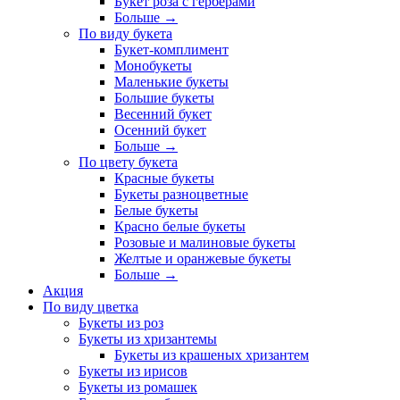
Букет роза с герберами
Больше
→
По виду букета
Букет-комплимент
Монобукеты
Маленькие букеты
Большие букеты
Весенний букет
Осенний букет
Больше
→
По цвету букета
Красные букеты
Букеты разноцветные
Белые букеты
Красно белые букеты
Розовые и малиновые букеты
Желтые и оранжевые букеты
Больше
→
Акция
По виду цветка
Букеты из роз
Букеты из хризантемы
Букеты из крашеных хризантем
Букеты из ирисов
Букеты из ромашек