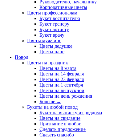
Руководителю, начальнику
Корпоративные цветы
Цветы профессионалам
Букет воспитателю
Букет тренеру
Букет артисту
Букет врачу
Цветы мужчине
Цветы дедушке
Цветы папе
Повод
Цветы на праздник
Цветы на 8 марта
Цветы на 14 февраля
Цветы на 23 февраля
Цветы на 1 сентября
Цветы на выпускной
Цветы на день рождения
Больше
→
Букеты на любой повод
Букет на выписку из роддома
Цветы на свидание
Признание в любви
Сделать предложение
Сказать спасибо