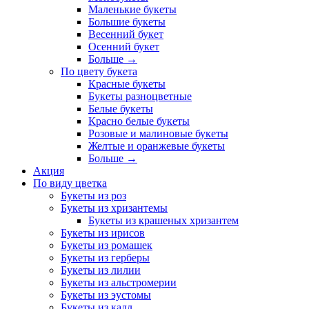
Маленькие букеты
Большие букеты
Весенний букет
Осенний букет
Больше
→
По цвету букета
Красные букеты
Букеты разноцветные
Белые букеты
Красно белые букеты
Розовые и малиновые букеты
Желтые и оранжевые букеты
Больше
→
Акция
По виду цветка
Букеты из роз
Букеты из хризантемы
Букеты из крашеных хризантем
Букеты из ирисов
Букеты из ромашек
Букеты из герберы
Букеты из лилии
Букеты из альстромерии
Букеты из эустомы
Букеты из калл