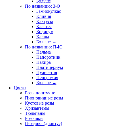
Больше
→
По названию: З-О
Замиокулкас
Кливия
Кактусы
Калатея
Кодиеум
Каллы
Больше
→
По названию: П-Ю
Пальма
Папоротник
Пахира
Платицериум
Пуансетия
Пеперомия
Больше
→
Цветы
Розы поштучно
Пионовидные розы
Кустовые розы
Хризантемы
Тюльпаны
Ромашки
Гвоздика (диантус)