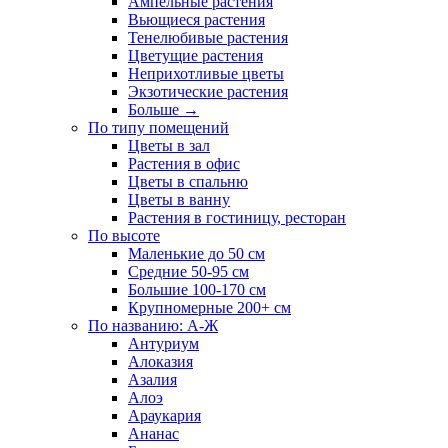
Ампельные растения
Вьющиеся растения
Тенелюбивые растения
Цветущие растения
Неприхотливые цветы
Экзотические растения
Больше
→
По типу помещений
Цветы в зал
Растения в офис
Цветы в спальню
Цветы в ванну
Растения в гостиницу, ресторан
По высоте
Маленькие до 50 см
Средние 50-95 см
Большие 100-170 см
Крупномерные 200+ см
По названию: А-Ж
Антуриум
Алоказия
Азалия
Алоэ
Араукария
Ананас