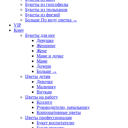
Букеты из гипсофилы
Букеты из тюльпанов
Букеты из фрезий
Больше По виду цветка
→
VIP
Кому
Букеты для нее
Девушке
Женщине
Жене
Маме и дочке
Маме
Дочери
Больше
→
Цветы детям
Девочке
Мальчику
Внукам
Цветы на работу
Коллеге
Руководителю, начальнику
Корпоративные цветы
Цветы профессионалам
Букет воспитателю
Букет тренеру