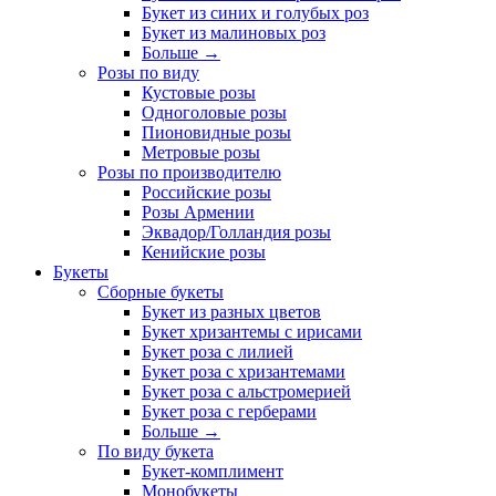
Букет из синих и голубых роз
Букет из малиновых роз
Больше
→
Розы по виду
Кустовые розы
Одноголовые розы
Пионовидные розы
Метровые розы
Розы по производителю
Российские розы
Розы Армении
Эквадор/Голландия розы
Кенийские розы
Букеты
Сборные букеты
Букет из разных цветов
Букет хризантемы с ирисами
Букет роза с лилией
Букет роза с хризантемами
Букет роза с альстромерией
Букет роза с герберами
Больше
→
По виду букета
Букет-комплимент
Монобукеты