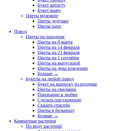
Букет артисту
Букет врачу
Цветы мужчине
Цветы дедушке
Цветы папе
Повод
Цветы на праздник
Цветы на 8 марта
Цветы на 14 февраля
Цветы на 23 февраля
Цветы на 1 сентября
Цветы на выпускной
Цветы на день рождения
Больше
→
Букеты на любой повод
Букет на выписку из роддома
Цветы на свидание
Признание в любви
Сделать предложение
Сказать спасибо
Цветы в больницу
Больше
→
Комнатные растения
По виду растений