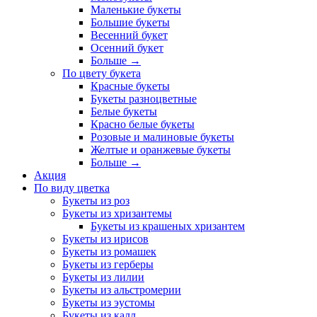
Маленькие букеты
Большие букеты
Весенний букет
Осенний букет
Больше
→
По цвету букета
Красные букеты
Букеты разноцветные
Белые букеты
Красно белые букеты
Розовые и малиновые букеты
Желтые и оранжевые букеты
Больше
→
Акция
По виду цветка
Букеты из роз
Букеты из хризантемы
Букеты из крашеных хризантем
Букеты из ирисов
Букеты из ромашек
Букеты из герберы
Букеты из лилии
Букеты из альстромерии
Букеты из эустомы
Букеты из калл