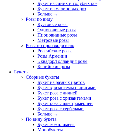
Букет из синих и голубых роз
Букет из малиновых роз
Больше
→
Розы по виду
Кустовые розы
Одноголовые розы
Пионовидные розы
Метровые розы
Розы по производителю
Российские розы
Розы Армении
Эквадор/Голландия розы
Кенийские розы
Букеты
Сборные букеты
Букет из разных цветов
Букет хризантемы с ирисами
Букет роза с лилией
Букет роза с хризантемами
Букет роза с альстромерией
Букет роза с герберами
Больше
→
По виду букета
Букет-комплимент
Монобукеты