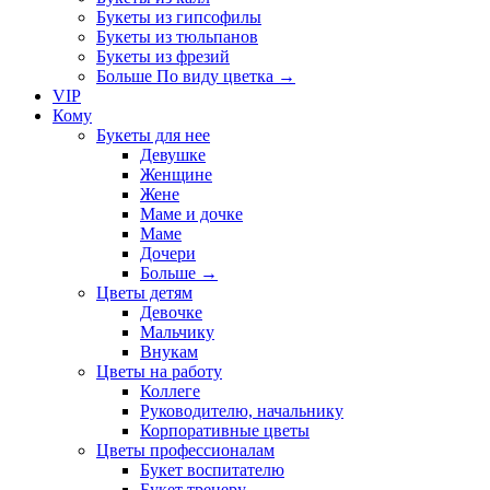
Букеты из гипсофилы
Букеты из тюльпанов
Букеты из фрезий
Больше По виду цветка
→
VIP
Кому
Букеты для нее
Девушке
Женщине
Жене
Маме и дочке
Маме
Дочери
Больше
→
Цветы детям
Девочке
Мальчику
Внукам
Цветы на работу
Коллеге
Руководителю, начальнику
Корпоративные цветы
Цветы профессионалам
Букет воспитателю
Букет тренеру