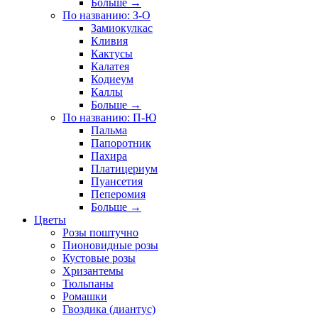
Больше
→
По названию: З-О
Замиокулкас
Кливия
Кактусы
Калатея
Кодиеум
Каллы
Больше
→
По названию: П-Ю
Пальма
Папоротник
Пахира
Платицериум
Пуансетия
Пеперомия
Больше
→
Цветы
Розы поштучно
Пионовидные розы
Кустовые розы
Хризантемы
Тюльпаны
Ромашки
Гвоздика (диантус)