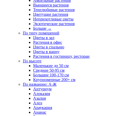
Ампельные растения
Вьющиеся растения
Тенелюбивые растения
Цветущие растения
Неприхотливые цветы
Экзотические растения
Больше
→
По типу помещений
Цветы в зал
Растения в офис
Цветы в спальню
Цветы в ванну
Растения в гостиницу, ресторан
По высоте
Маленькие до 50 см
Средние 50-95 см
Большие 100-170 см
Крупномерные 200+ см
По названию: А-Ж
Антуриум
Алоказия
Азалия
Алоэ
Араукария
Ананас