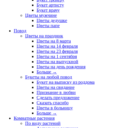
Букет артисту
Букет врачу
Цветы мужчине
Цветы дедушке
Цветы папе
Повод
Цветы на праздник
Цветы на 8 марта
Цветы на 14 февраля
Цветы на 23 февраля
Цветы на 1 сентября
Цветы на выпускной
Цветы на день рождения
Больше
→
Букеты на любой повод
Букет на выписку из роддома
Цветы на свидание
Признание в любви
Сделать предложение
Сказать спасибо
Цветы в больницу
Больше
→
Комнатные растения
По виду растений