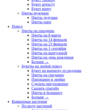
Букет артисту
Букет врачу
Цветы мужчине
Цветы дедушке
Цветы папе
Повод
Цветы на праздник
Цветы на 8 марта
Цветы на 14 февраля
Цветы на 23 февраля
Цветы на 1 сентября
Цветы на выпускной
Цветы на день рождения
Больше
→
Букеты на любой повод
Букет на выписку из роддома
Цветы на свидание
Признание в любви
Сделать предложение
Сказать спасибо
Цветы в больницу
Больше
→
Комнатные растения
По виду растений