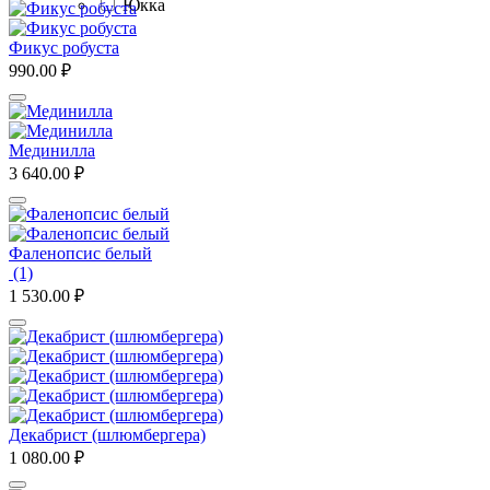
Юкка
Фикус робуста
990.00
₽
Мединилла
3 640.00
₽
Фаленопсис белый
(1)
1 530.00
₽
Декабрист (шлюмбергера)
1 080.00
₽