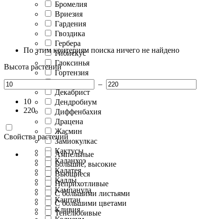
Бромелия
Вриезия
Гардения
Гвоздика
Гербера
По этим критериям поиска ничего не найдено
Гибискус
Глоксинья
Высота растений
Гортензия
Гузмания
–
Декабрист
10
Дендробиум
220
Диффенбахия
Драцена
Жасмин
Свойства растений
Замиокулкас
Кактусы
Ампельные
Каланхоэ
Большие, высокие
Калатея
Вьющиеся
Каллы
Неприхотливые
Кампанула
С большими листьями
Каштан
С большими цветами
Кливия
Тенелюбивые