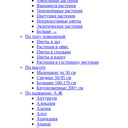
Ампельные растения
Вьющиеся растения
Тенелюбивые растения
Цветущие растения
Неприхотливые цветы
Экзотические растения
Больше
→
По типу помещений
Цветы в зал
Растения в офис
Цветы в спальню
Цветы в ванну
Растения в гостиницу, ресторан
По высоте
Маленькие до 50 см
Средние 50-95 см
Большие 100-170 см
Крупномерные 200+ см
По названию: А-Ж
Антуриум
Алоказия
Азалия
Алоэ
Араукария
Ананас