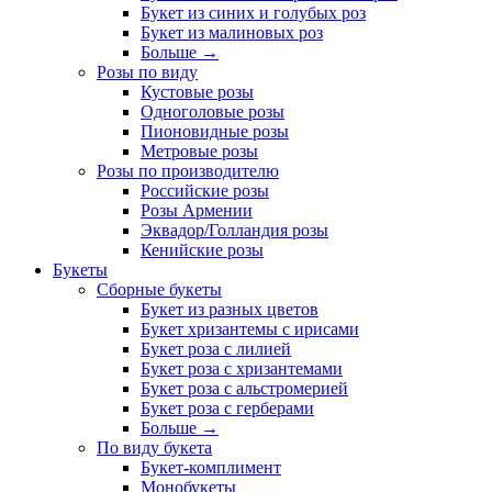
Букет из синих и голубых роз
Букет из малиновых роз
Больше
→
Розы по виду
Кустовые розы
Одноголовые розы
Пионовидные розы
Метровые розы
Розы по производителю
Российские розы
Розы Армении
Эквадор/Голландия розы
Кенийские розы
Букеты
Сборные букеты
Букет из разных цветов
Букет хризантемы с ирисами
Букет роза с лилией
Букет роза с хризантемами
Букет роза с альстромерией
Букет роза с герберами
Больше
→
По виду букета
Букет-комплимент
Монобукеты