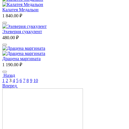
Калатея Медальон
1 840.00
₽
Эхеверия суккулент
480.00
₽
Драцена маргината
1 190.00
₽
Назад
1
2
3
4
5
6
7
8
9
10
Вперед