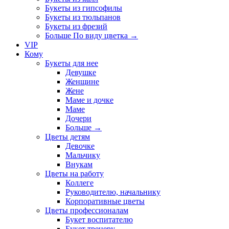
Букеты из гипсофилы
Букеты из тюльпанов
Букеты из фрезий
Больше По виду цветка
→
VIP
Кому
Букеты для нее
Девушке
Женщине
Жене
Маме и дочке
Маме
Дочери
Больше
→
Цветы детям
Девочке
Мальчику
Внукам
Цветы на работу
Коллеге
Руководителю, начальнику
Корпоративные цветы
Цветы профессионалам
Букет воспитателю
Букет тренеру