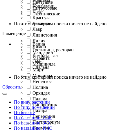
Кодиеум
Цветущие
Кордилайн
Цитрусовые
Кофе
Экзотические
Крассула
Лаванда
По этим критериям поиска ничего не найдено
Лавр
Помещение
Ливистония
Лилия
Ванна
Лимон
Гостиница, ресторан
Мандарин
Комната, зал
Маранта
Офис
Мединилла
Спальня
Мирт
Монстера
По этим критериям поиска ничего не найдено
Непентос
Сбросить
Нолина
Орхидея
Пальма
По виду растений
Папоротник
По типу помещений
Пахира
По высоте
Пеперомия
По названию: А-Ж
Платицериум
По названию: З-О
Примула
По названию: П-Ю