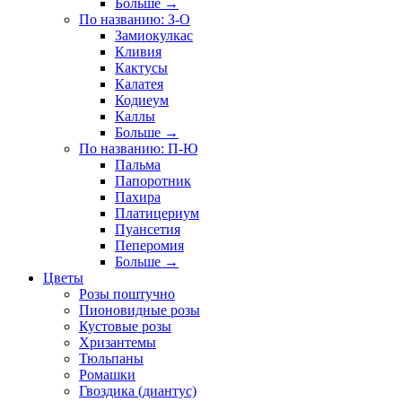
Больше
→
По названию: З-О
Замиокулкас
Кливия
Кактусы
Калатея
Кодиеум
Каллы
Больше
→
По названию: П-Ю
Пальма
Папоротник
Пахира
Платицериум
Пуансетия
Пеперомия
Больше
→
Цветы
Розы поштучно
Пионовидные розы
Кустовые розы
Хризантемы
Тюльпаны
Ромашки
Гвоздика (диантус)