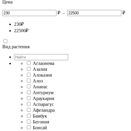
Цена
₽
–
₽
230
₽
22500
₽
Вид растения
Аглаонема
Азалия
Алоказия
Алоэ
Ананас
Антуриум
Араукария
Аспарагус
Афеландра
Бамбук
Бегония
Бонсай