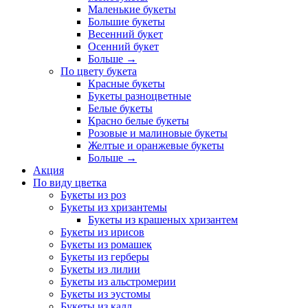
Маленькие букеты
Большие букеты
Весенний букет
Осенний букет
Больше
→
По цвету букета
Красные букеты
Букеты разноцветные
Белые букеты
Красно белые букеты
Розовые и малиновые букеты
Желтые и оранжевые букеты
Больше
→
Акция
По виду цветка
Букеты из роз
Букеты из хризантемы
Букеты из крашеных хризантем
Букеты из ирисов
Букеты из ромашек
Букеты из герберы
Букеты из лилии
Букеты из альстромерии
Букеты из эустомы
Букеты из калл