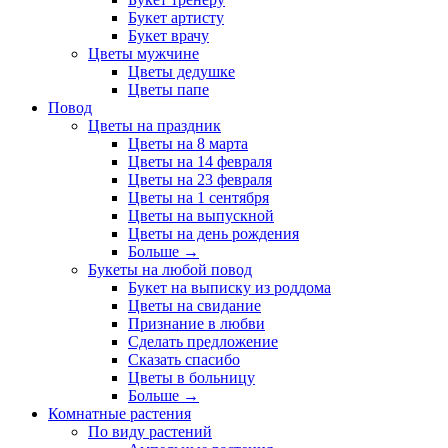
Букет артисту
Букет врачу
Цветы мужчине
Цветы дедушке
Цветы папе
Повод
Цветы на праздник
Цветы на 8 марта
Цветы на 14 февраля
Цветы на 23 февраля
Цветы на 1 сентября
Цветы на выпускной
Цветы на день рождения
Больше
→
Букеты на любой повод
Букет на выписку из роддома
Цветы на свидание
Признание в любви
Сделать предложение
Сказать спасибо
Цветы в больницу
Больше
→
Комнатные растения
По виду растений