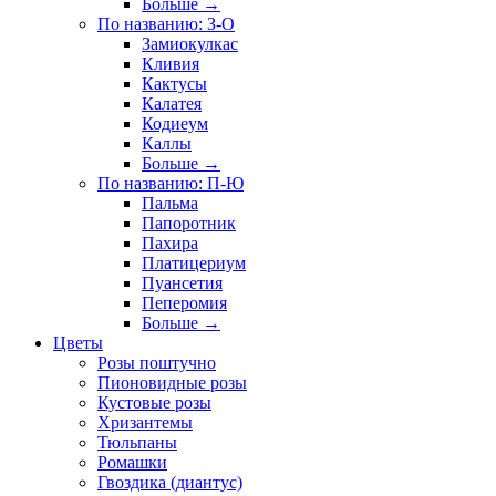
Больше
→
По названию: З-О
Замиокулкас
Кливия
Кактусы
Калатея
Кодиеум
Каллы
Больше
→
По названию: П-Ю
Пальма
Папоротник
Пахира
Платицериум
Пуансетия
Пеперомия
Больше
→
Цветы
Розы поштучно
Пионовидные розы
Кустовые розы
Хризантемы
Тюльпаны
Ромашки
Гвоздика (диантус)