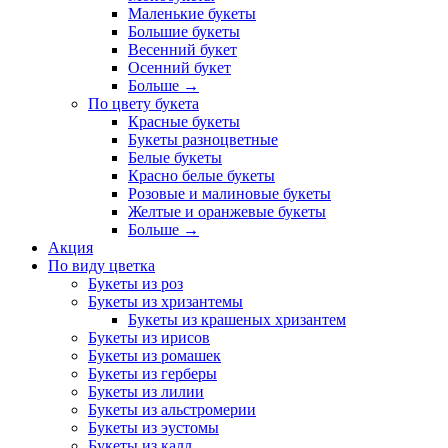
Маленькие букеты
Большие букеты
Весенний букет
Осенний букет
Больше
→
По цвету букета
Красные букеты
Букеты разноцветные
Белые букеты
Красно белые букеты
Розовые и малиновые букеты
Желтые и оранжевые букеты
Больше
→
Акция
По виду цветка
Букеты из роз
Букеты из хризантемы
Букеты из крашеных хризантем
Букеты из ирисов
Букеты из ромашек
Букеты из герберы
Букеты из лилии
Букеты из альстромерии
Букеты из эустомы
Букеты из калл