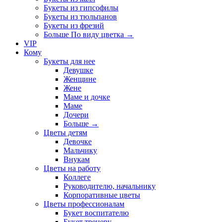
Букеты из гипсофилы
Букеты из тюльпанов
Букеты из фрезий
Больше По виду цветка
→
VIP
Кому
Букеты для нее
Девушке
Женщине
Жене
Маме и дочке
Маме
Дочери
Больше
→
Цветы детям
Девочке
Мальчику
Внукам
Цветы на работу
Коллеге
Руководителю, начальнику
Корпоративные цветы
Цветы профессионалам
Букет воспитателю
Букет тренеру