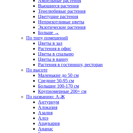
Ампельные растения
Вьющиеся растения
Тенелюбивые растения
Цветущие растения
Неприхотливые цветы
Экзотические растения
Больше
→
По типу помещений
Цветы в зал
Растения в офис
Цветы в спальню
Цветы в ванну
Растения в гостиницу, ресторан
По высоте
Маленькие до 50 см
Средние 50-95 см
Большие 100-170 см
Крупномерные 200+ см
По названию: А-Ж
Антуриум
Алоказия
Азалия
Алоэ
Араукария
Ананас