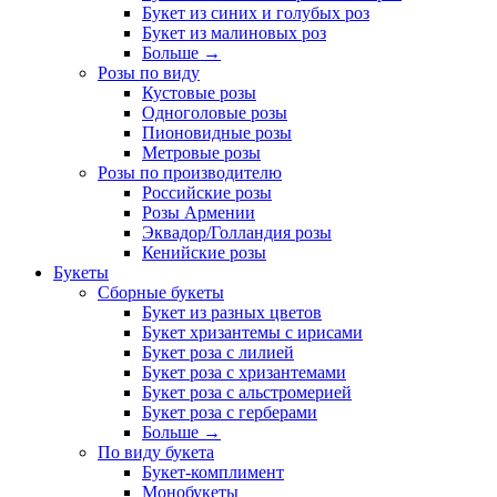
Букет из синих и голубых роз
Букет из малиновых роз
Больше
→
Розы по виду
Кустовые розы
Одноголовые розы
Пионовидные розы
Метровые розы
Розы по производителю
Российские розы
Розы Армении
Эквадор/Голландия розы
Кенийские розы
Букеты
Сборные букеты
Букет из разных цветов
Букет хризантемы с ирисами
Букет роза с лилией
Букет роза с хризантемами
Букет роза с альстромерией
Букет роза с герберами
Больше
→
По виду букета
Букет-комплимент
Монобукеты