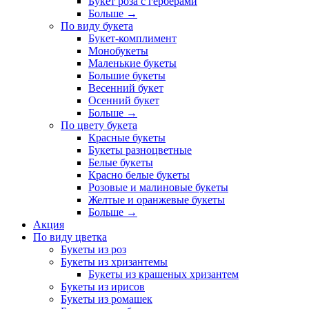
Букет роза с герберами
Больше
→
По виду букета
Букет-комплимент
Монобукеты
Маленькие букеты
Большие букеты
Весенний букет
Осенний букет
Больше
→
По цвету букета
Красные букеты
Букеты разноцветные
Белые букеты
Красно белые букеты
Розовые и малиновые букеты
Желтые и оранжевые букеты
Больше
→
Акция
По виду цветка
Букеты из роз
Букеты из хризантемы
Букеты из крашеных хризантем
Букеты из ирисов
Букеты из ромашек