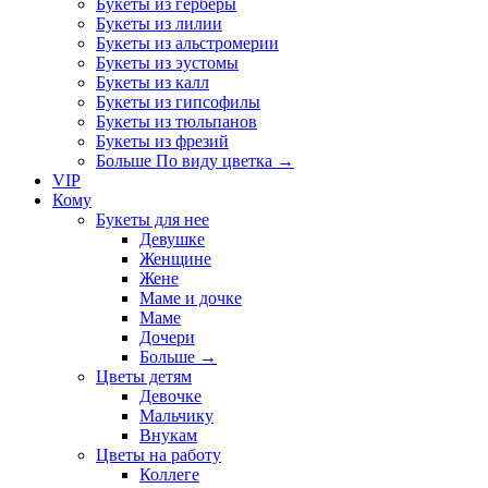
Букеты из герберы
Букеты из лилии
Букеты из альстромерии
Букеты из эустомы
Букеты из калл
Букеты из гипсофилы
Букеты из тюльпанов
Букеты из фрезий
Больше По виду цветка
→
VIP
Кому
Букеты для нее
Девушке
Женщине
Жене
Маме и дочке
Маме
Дочери
Больше
→
Цветы детям
Девочке
Мальчику
Внукам
Цветы на работу
Коллеге