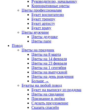
Руководителю, начальнику
Корпоративные цветы
Цветы профессионалам
Букет воспитателю
Букет тренеру
Букет артисту
Букет врачу
Цветы мужчине
Цветы дедушке
Цветы папе
Повод
Цветы на праздник
Цветы на 8 марта
Цветы на 14 февраля
Цветы на 23 февраля
Цветы на 1 сентября
Цветы на выпускной
Цветы на день рождения
Больше
→
Букеты на любой повод
Букет на выписку из роддома
Цветы на свидание
Признание в любви
Сделать предложение
Сказать спасибо