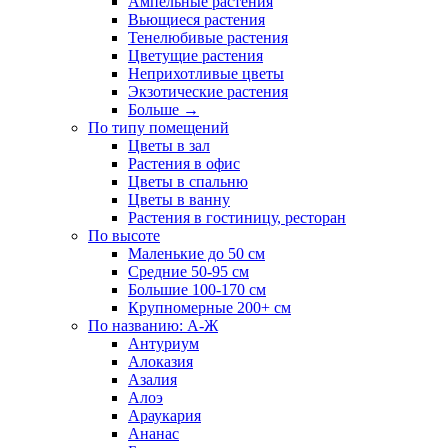
Ампельные растения
Вьющиеся растения
Тенелюбивые растения
Цветущие растения
Неприхотливые цветы
Экзотические растения
Больше
→
По типу помещений
Цветы в зал
Растения в офис
Цветы в спальню
Цветы в ванну
Растения в гостиницу, ресторан
По высоте
Маленькие до 50 см
Средние 50-95 см
Большие 100-170 см
Крупномерные 200+ см
По названию: А-Ж
Антуриум
Алоказия
Азалия
Алоэ
Араукария
Ананас