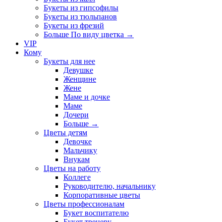
Букеты из гипсофилы
Букеты из тюльпанов
Букеты из фрезий
Больше По виду цветка
→
VIP
Кому
Букеты для нее
Девушке
Женщине
Жене
Маме и дочке
Маме
Дочери
Больше
→
Цветы детям
Девочке
Мальчику
Внукам
Цветы на работу
Коллеге
Руководителю, начальнику
Корпоративные цветы
Цветы профессионалам
Букет воспитателю
Букет тренеру