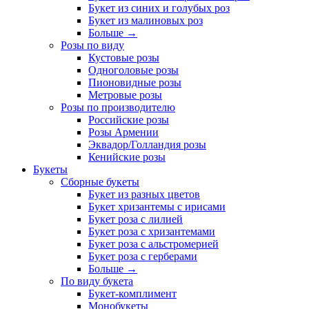
Букет из синих и голубых роз
Букет из малиновых роз
Больше
→
Розы по виду
Кустовые розы
Одноголовые розы
Пионовидные розы
Метровые розы
Розы по производителю
Российские розы
Розы Армении
Эквадор/Голландия розы
Кенийские розы
Букеты
Сборные букеты
Букет из разных цветов
Букет хризантемы с ирисами
Букет роза с лилией
Букет роза с хризантемами
Букет роза с альстромерией
Букет роза с герберами
Больше
→
По виду букета
Букет-комплимент
Монобукеты