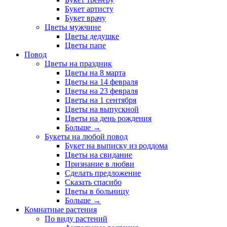
Букет артисту
Букет врачу
Цветы мужчине
Цветы дедушке
Цветы папе
Повод
Цветы на праздник
Цветы на 8 марта
Цветы на 14 февраля
Цветы на 23 февраля
Цветы на 1 сентября
Цветы на выпускной
Цветы на день рождения
Больше
→
Букеты на любой повод
Букет на выписку из роддома
Цветы на свидание
Признание в любви
Сделать предложение
Сказать спасибо
Цветы в больницу
Больше
→
Комнатные растения
По виду растений