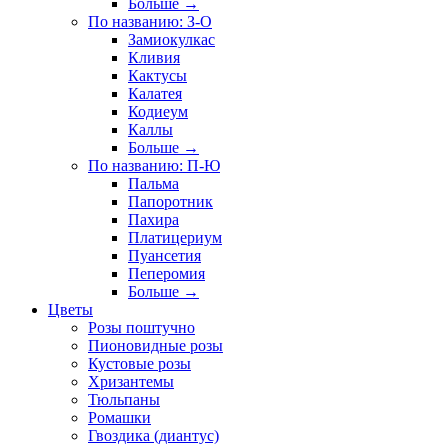
Больше
→
По названию: З-О
Замиокулкас
Кливия
Кактусы
Калатея
Кодиеум
Каллы
Больше
→
По названию: П-Ю
Пальма
Папоротник
Пахира
Платицериум
Пуансетия
Пеперомия
Больше
→
Цветы
Розы поштучно
Пионовидные розы
Кустовые розы
Хризантемы
Тюльпаны
Ромашки
Гвоздика (диантус)