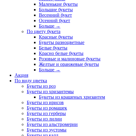
Маленькие букеты
Большие букеты
Весенний букет
Осенний букет
Больше
→
По цвету букета
Красные букеты
Букеты разноцветные
Белые букеты
Красно белые букеты
Розовые и малиновые букеты
Желтые и оранжевые букеты
Больше
→
Акция
По виду цветка
Букеты из роз
Букеты из хризантемы
Букеты из крашеных хризантем
Букеты из ирисов
Букеты из ромашек
Букеты из герберы
Букеты из лилии
Букеты из альстромерии
Букеты из эустомы
Букеты из калл