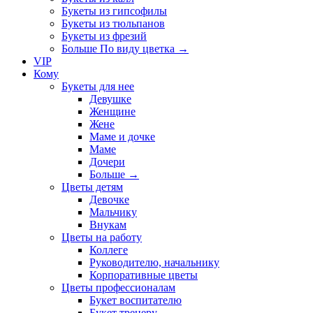
Букеты из гипсофилы
Букеты из тюльпанов
Букеты из фрезий
Больше По виду цветка
→
VIP
Кому
Букеты для нее
Девушке
Женщине
Жене
Маме и дочке
Маме
Дочери
Больше
→
Цветы детям
Девочке
Мальчику
Внукам
Цветы на работу
Коллеге
Руководителю, начальнику
Корпоративные цветы
Цветы профессионалам
Букет воспитателю
Букет тренеру