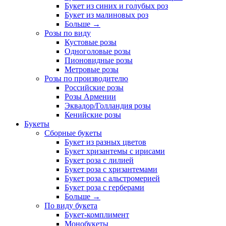
Букет из синих и голубых роз
Букет из малиновых роз
Больше
→
Розы по виду
Кустовые розы
Одноголовые розы
Пионовидные розы
Метровые розы
Розы по производителю
Российские розы
Розы Армении
Эквадор/Голландия розы
Кенийские розы
Букеты
Сборные букеты
Букет из разных цветов
Букет хризантемы с ирисами
Букет роза с лилией
Букет роза с хризантемами
Букет роза с альстромерией
Букет роза с герберами
Больше
→
По виду букета
Букет-комплимент
Монобукеты