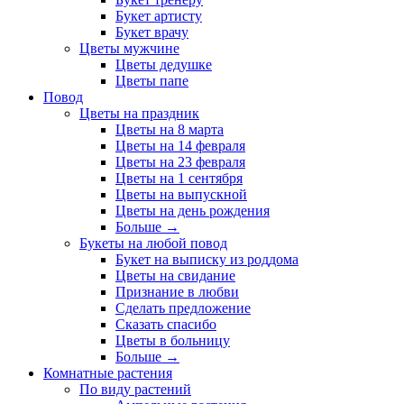
Букет артисту
Букет врачу
Цветы мужчине
Цветы дедушке
Цветы папе
Повод
Цветы на праздник
Цветы на 8 марта
Цветы на 14 февраля
Цветы на 23 февраля
Цветы на 1 сентября
Цветы на выпускной
Цветы на день рождения
Больше
→
Букеты на любой повод
Букет на выписку из роддома
Цветы на свидание
Признание в любви
Сделать предложение
Сказать спасибо
Цветы в больницу
Больше
→
Комнатные растения
По виду растений