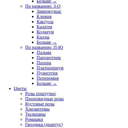
Больше
→
По названию: З-О
Замиокулкас
Кливия
Кактусы
Калатея
Кодиеум
Каллы
Больше
→
По названию: П-Ю
Пальма
Папоротник
Пахира
Платицериум
Пуансетия
Пеперомия
Больше
→
Цветы
Розы поштучно
Пионовидные розы
Кустовые розы
Хризантемы
Тюльпаны
Ромашки
Гвоздика (диантус)