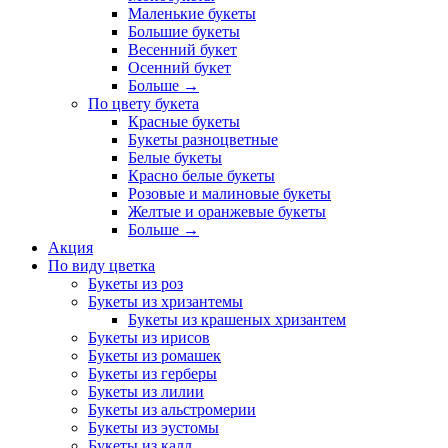
Маленькие букеты
Большие букеты
Весенний букет
Осенний букет
Больше
→
По цвету букета
Красные букеты
Букеты разноцветные
Белые букеты
Красно белые букеты
Розовые и малиновые букеты
Желтые и оранжевые букеты
Больше
→
Акция
По виду цветка
Букеты из роз
Букеты из хризантемы
Букеты из крашеных хризантем
Букеты из ирисов
Букеты из ромашек
Букеты из герберы
Букеты из лилии
Букеты из альстромерии
Букеты из эустомы
Букеты из калл