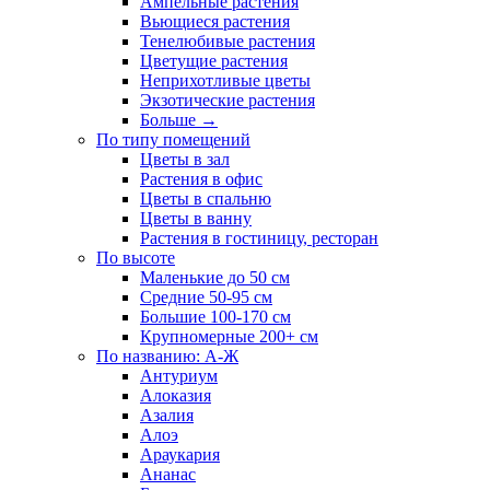
Ампельные растения
Вьющиеся растения
Тенелюбивые растения
Цветущие растения
Неприхотливые цветы
Экзотические растения
Больше
→
По типу помещений
Цветы в зал
Растения в офис
Цветы в спальню
Цветы в ванну
Растения в гостиницу, ресторан
По высоте
Маленькие до 50 см
Средние 50-95 см
Большие 100-170 см
Крупномерные 200+ см
По названию: А-Ж
Антуриум
Алоказия
Азалия
Алоэ
Араукария
Ананас