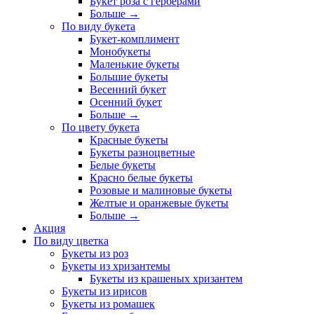
Букет роза с герберами
Больше
→
По виду букета
Букет-комплимент
Монобукеты
Маленькие букеты
Большие букеты
Весенний букет
Осенний букет
Больше
→
По цвету букета
Красные букеты
Букеты разноцветные
Белые букеты
Красно белые букеты
Розовые и малиновые букеты
Желтые и оранжевые букеты
Больше
→
Акция
По виду цветка
Букеты из роз
Букеты из хризантемы
Букеты из крашеных хризантем
Букеты из ирисов
Букеты из ромашек