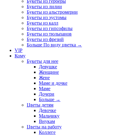
Букеты из герберы
Букеты из лилии
Букеты из альстромерии
Букеты из эустомы
Букеты из калл
Букеты из гипсофилы
Букеты из тюльпанов
Букеты из фрезий
Больше По виду цветка
→
VIP
Кому
Букеты для нее
Девушке
Женщине
Жене
Маме и дочке
Маме
Дочери
Больше
→
Цветы детям
Девочке
Мальчику
Внукам
Цветы на работу
Коллеге