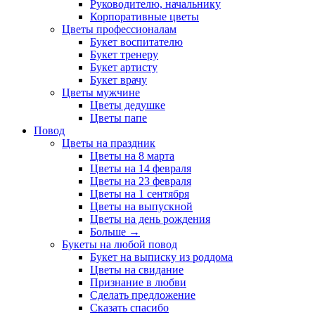
Руководителю, начальнику
Корпоративные цветы
Цветы профессионалам
Букет воспитателю
Букет тренеру
Букет артисту
Букет врачу
Цветы мужчине
Цветы дедушке
Цветы папе
Повод
Цветы на праздник
Цветы на 8 марта
Цветы на 14 февраля
Цветы на 23 февраля
Цветы на 1 сентября
Цветы на выпускной
Цветы на день рождения
Больше
→
Букеты на любой повод
Букет на выписку из роддома
Цветы на свидание
Признание в любви
Сделать предложение
Сказать спасибо