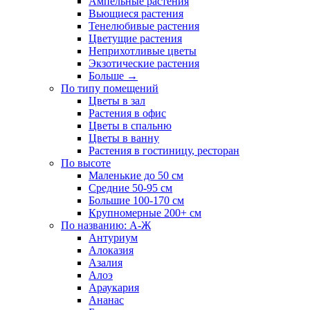
Ампельные растения
Вьющиеся растения
Тенелюбивые растения
Цветущие растения
Неприхотливые цветы
Экзотические растения
Больше
→
По типу помещений
Цветы в зал
Растения в офис
Цветы в спальню
Цветы в ванну
Растения в гостиницу, ресторан
По высоте
Маленькие до 50 см
Средние 50-95 см
Большие 100-170 см
Крупномерные 200+ см
По названию: А-Ж
Антуриум
Алоказия
Азалия
Алоэ
Араукария
Ананас