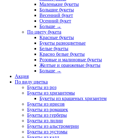
Маленькие букеты
Большие букеты
Весенний букет
Осенний букет
Больше
→
По цвету букета
Красные букеты
Букеты разноцветные
Белые букеты
Красно белые букеты
Розовые и малиновые букеты
Желтые и оранжевые букеты
Больше
→
Акция
По виду цветка
Букеты из роз
Букеты из хризантемы
Букеты из крашеных хризантем
Букеты из ирисов
Букеты из ромашек
Букеты из герберы
Букеты из лилии
Букеты из альстромерии
Букеты из эустомы
Букеты из калл