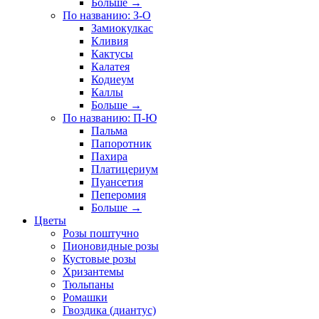
Больше
→
По названию: З-О
Замиокулкас
Кливия
Кактусы
Калатея
Кодиеум
Каллы
Больше
→
По названию: П-Ю
Пальма
Папоротник
Пахира
Платицериум
Пуансетия
Пеперомия
Больше
→
Цветы
Розы поштучно
Пионовидные розы
Кустовые розы
Хризантемы
Тюльпаны
Ромашки
Гвоздика (диантус)