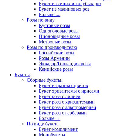
Букет из синих и голубых роз
Букет из малиновых роз
Больше
→
Розы по виду
Кустовые розы
Одноголовые розы
Пионовидные розы
Метровые розы
Розы по производителю
Российские розы
Розы Армении
Эквадор/Голландия розы
Кенийские розы
Букеты
Сборные букеты
Букет из разных цветов
Букет хризантемы с ирисами
Букет роза с лилией
Букет роза с хризантемами
Букет роза с альстромерией
Букет роза с герберами
Больше
→
По виду букета
Букет-комплимент
Монобукеты