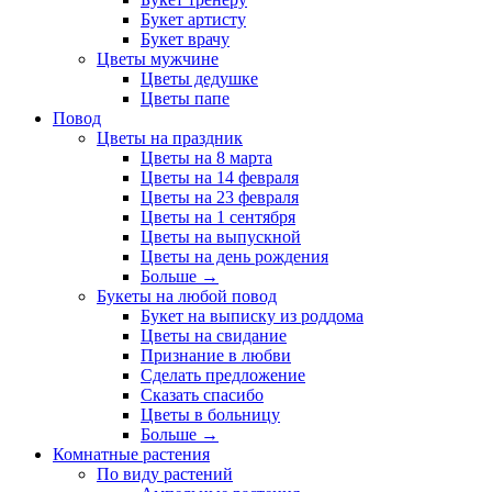
Букет артисту
Букет врачу
Цветы мужчине
Цветы дедушке
Цветы папе
Повод
Цветы на праздник
Цветы на 8 марта
Цветы на 14 февраля
Цветы на 23 февраля
Цветы на 1 сентября
Цветы на выпускной
Цветы на день рождения
Больше
→
Букеты на любой повод
Букет на выписку из роддома
Цветы на свидание
Признание в любви
Сделать предложение
Сказать спасибо
Цветы в больницу
Больше
→
Комнатные растения
По виду растений