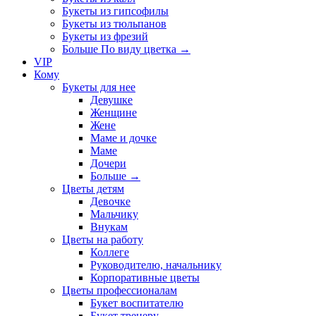
Букеты из гипсофилы
Букеты из тюльпанов
Букеты из фрезий
Больше По виду цветка
→
VIP
Кому
Букеты для нее
Девушке
Женщине
Жене
Маме и дочке
Маме
Дочери
Больше
→
Цветы детям
Девочке
Мальчику
Внукам
Цветы на работу
Коллеге
Руководителю, начальнику
Корпоративные цветы
Цветы профессионалам
Букет воспитателю
Букет тренеру