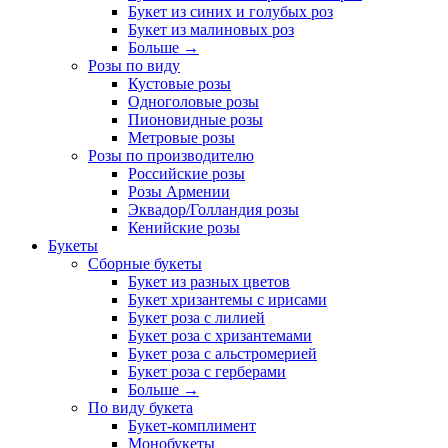
Букет из синих и голубых роз
Букет из малиновых роз
Больше
→
Розы по виду
Кустовые розы
Одноголовые розы
Пионовидные розы
Метровые розы
Розы по производителю
Российские розы
Розы Армении
Эквадор/Голландия розы
Кенийские розы
Букеты
Сборные букеты
Букет из разных цветов
Букет хризантемы с ирисами
Букет роза с лилией
Букет роза с хризантемами
Букет роза с альстромерией
Букет роза с герберами
Больше
→
По виду букета
Букет-комплимент
Монобукеты