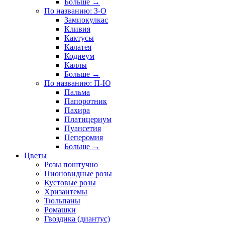
Больше
→
По названию: З-О
Замиокулкас
Кливия
Кактусы
Калатея
Кодиеум
Каллы
Больше
→
По названию: П-Ю
Пальма
Папоротник
Пахира
Платицериум
Пуансетия
Пеперомия
Больше
→
Цветы
Розы поштучно
Пионовидные розы
Кустовые розы
Хризантемы
Тюльпаны
Ромашки
Гвоздика (диантус)