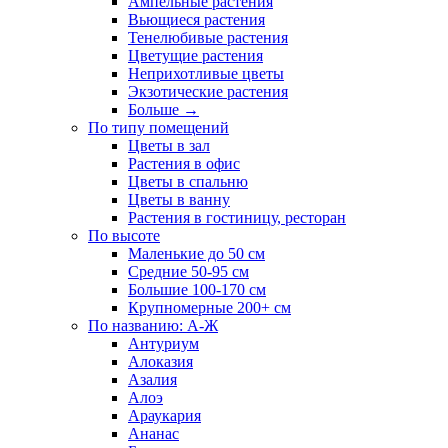
Ампельные растения
Вьющиеся растения
Тенелюбивые растения
Цветущие растения
Неприхотливые цветы
Экзотические растения
Больше
→
По типу помещений
Цветы в зал
Растения в офис
Цветы в спальню
Цветы в ванну
Растения в гостиницу, ресторан
По высоте
Маленькие до 50 см
Средние 50-95 см
Большие 100-170 см
Крупномерные 200+ см
По названию: А-Ж
Антуриум
Алоказия
Азалия
Алоэ
Араукария
Ананас