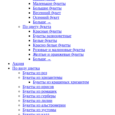
Маленькие букеты
Большие букеты
Весенний букет
Осенний букет
Больше
→
По цвету букета
Красные букеты
Букеты разноцветные
Белые букеты
Красно белые букеты
Розовые и малиновые букеты
Желтые и оранжевые букеты
Больше
→
Акция
По виду цветка
Букеты из роз
Букеты из хризантемы
Букеты из крашеных хризантем
Букеты из ирисов
Букеты из ромашек
Букеты из герберы
Букеты из лилии
Букеты из альстромерии
Букеты из эустомы
Букеты из калл