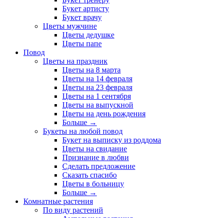
Букет артисту
Букет врачу
Цветы мужчине
Цветы дедушке
Цветы папе
Повод
Цветы на праздник
Цветы на 8 марта
Цветы на 14 февраля
Цветы на 23 февраля
Цветы на 1 сентября
Цветы на выпускной
Цветы на день рождения
Больше
→
Букеты на любой повод
Букет на выписку из роддома
Цветы на свидание
Признание в любви
Сделать предложение
Сказать спасибо
Цветы в больницу
Больше
→
Комнатные растения
По виду растений