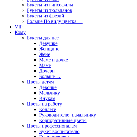
Букеты из гипсофилы
Букеты из тюльпанов
Букеты из фрезий
Больше По виду цветка
→
VIP
Кому
Букеты для нее
Девушке
Женщине
Жене
Маме и дочке
Маме
Дочери
Больше
→
Цветы детям
Девочке
Мальчику
Внукам
Цветы на работу
Коллеге
Руководителю, начальнику
Корпоративные цветы
Цветы профессионалам
Букет воспитателю
Букет тренеру